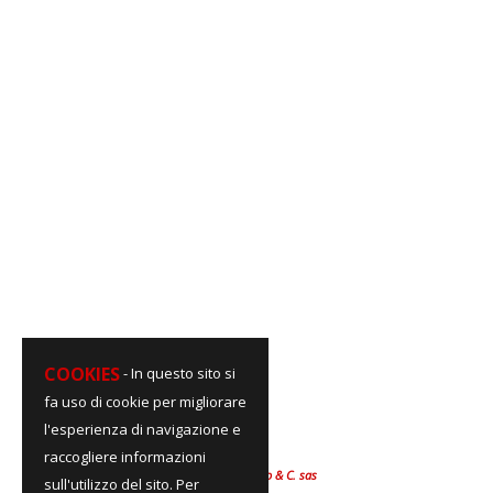
COOKIES
- In questo sito si
fa uso di cookie per migliorare
l'esperienza di navigazione e
R.A.O
raccogliere informazioni
di Polita Armando & C. sas
sull'utilizzo del sito. Per